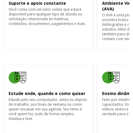
Suporte e apoio constante
Ambiente Virt
(AVA)
Você conta com um tutor online que estará
disponível para qualquer tipo de dúvida ou
O AVA é uma plata
solicitação relacionada às matérias,
encontra todos os
conteúdos, documentos, pagamentos e mais.
bibliografias e c
estudos. Além diss
também para doc
contato com seu t
Estude onde, quando e como quiser
Ensino dinâm
Estude pelo seu computador, antes ou depois
Feito por mestres
do trabalho, aos finais de semana ou como
capacitados. Você
quiser encaixar em sua agenda. Seu ritmo é
vídeos, textos e 
você quem faz, tudo de forma simples,
verdade para o m
intuitiva e leve.