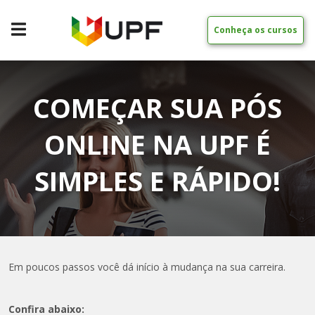
Conheça os cursos
COMEÇAR SUA PÓS
ONLINE NA UPF É
SIMPLES E RÁPIDO!
Em poucos passos você dá início à mudança na sua carreira.
Confira abaixo: