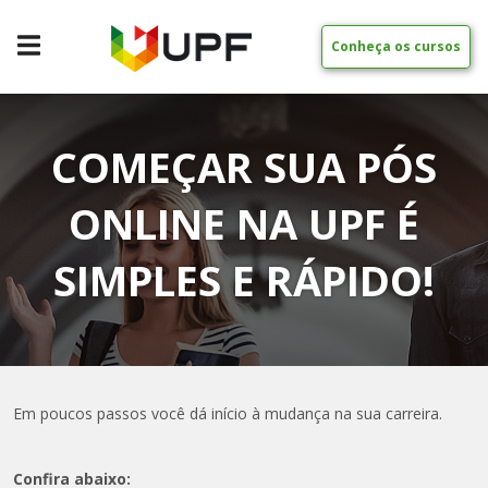
Conheça os cursos
COMEÇAR SUA PÓS
ONLINE NA UPF É
SIMPLES E RÁPIDO!
Em poucos passos você dá início à mudança na sua carreira.
Confira abaixo: