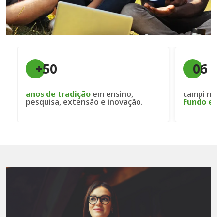
+50
06
anos de tradição
em ensino,
campi no
pesquisa, extensão e inovação.
Fundo e 