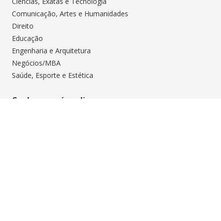
Ciências, Exatas e Tecnologia
Comunicação, Artes e Humanidades
Direito
Educação
Engenharia e Arquitetura
Negócios/MBA
Saúde, Esporte e Estética
Conheça a pós online
Cursos
Como Ingressar
Como Funciona
Sobre a UPF
Blog da Pós Digital
Política de Privacidade